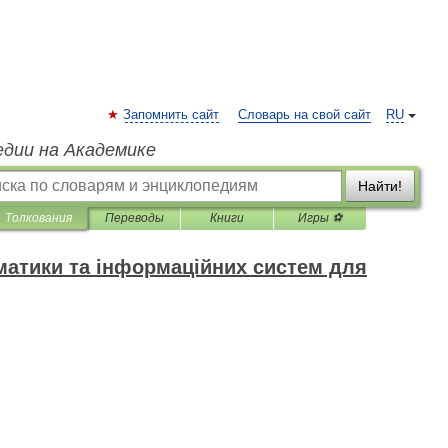
Запомнить сайт
Словарь на свой сайт
RU
едии на Академике
Найти!
Толкования
Переводы
Книги
Игры ⚽
матики та інформаційних систем для