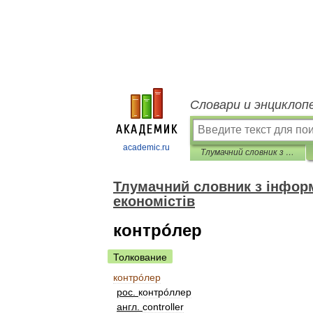
Словари и энциклоп
academic.ru
Тлумачний словник з інформатики та інформаційних систем для економістів
Тлумачний словник з інфор
економістів
контрóлер
Толкование
контрóлер
рос
.
контрóллер
англ
.
сontroller