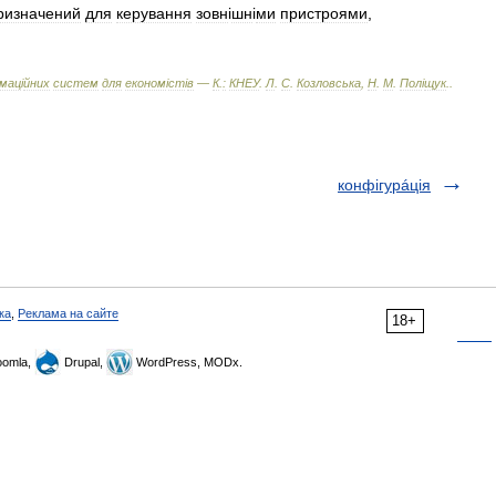
ризначений
для
керування
зовн
і
шн
і
ми
пристроями
,
мац
і
йних
систем
для
економ
і
ст
і
в
—
К
.
:
КНЕУ
.
Л
.
С
.
Козловська
,
Н
.
М
.
Пол
і
щук
.
.
конфігурáція
ка
,
Реклама на сайте
18+
omla,
Drupal,
WordPress, MODx.