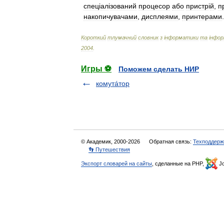
спец
і
ал
і
зований
процесор
або
пристр
і
й
,
п
накопичувачами
,
дисплеями
,
принтерами
.
Короткий
тлумачний
словник
з
і
нформатики
та
і
нфор
2004
.
Игры ⚽
Поможем сделать НИР
комутáтор
© Академик, 2000-2026
Обратная связь:
Техподдерж
👣 Путешествия
Экспорт словарей на сайты
, сделанные на PHP,
Jo